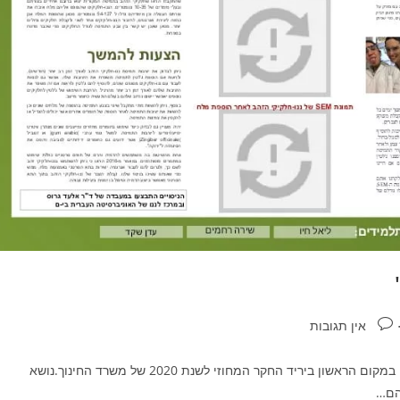
אין תגובות
יריד החקר במדעים 2020– כיתה ט' שלוש תלמידות מכיתה ט' זכו במקום הראשון ביריד החקר המחוזי לשנת 2020 של משרד החינוך.נושא
להם…